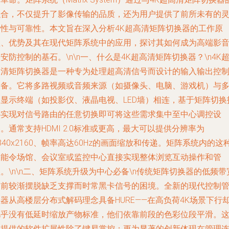
融合，不仅提升了影像传输的品质，还为用户提供了前所未有的
活性与可靠性。本文旨在深入分析4K超高清矩阵切换器的工作原
理、优势及其在现代矩阵系统中的应用，探讨其如何成为高端影
安防控制的基石。\n\n一、什么是4K超高清矩阵切换器？\n4K
高清矩阵切换器是一种专为处理超高清信号而设计的输入输出控
设备。它将多路视频或音频来源（如摄像头、电脑、游戏机）与
台显示终端（如投影仪、液晶电视、LED墙）相连，基于矩阵切换
扑实现对信号路由的任意切换即可将这些需求集中至中心调控设
。通常支持HDMI 2.0标准或更高，最大可以提供分辨率为
840x2160、帧率高达60Hz的画面缩放和传递。矩阵系统内的这
功能令场馆、会议室或监控中心直接实现整体浏览互动操作和管
。\n\n二、矩阵系统升级为中心必备\n传统矩阵切换器的低频带
目前较渐摆脱缺乏支撑而时常黑卡信号的困境。全新的现代控制
器从高楼层分布式解码理念具备HURE——在高负荷4K场景下行
几乎没有低延时缩放产物标准，他们依靠前段的色彩位段平滑。
样提供的软件扩展性除了键易掌控；更为显著的创新体现在管理