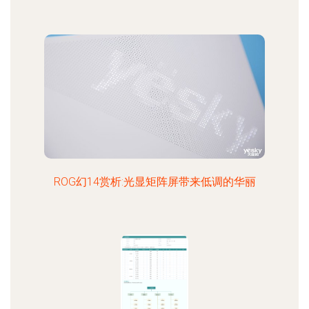
ROG幻14赏析:光显矩阵屏带来低调的华丽