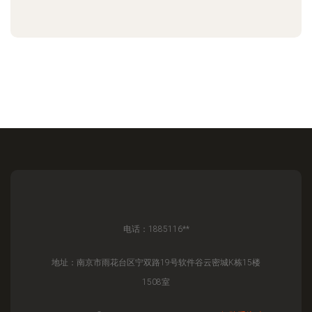
电话：1885116**
地址：南京市雨花台区宁双路19号软件谷云密城K栋15楼
1508室