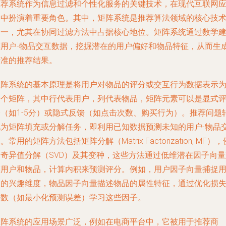
推荐系统作为信息过滤和个性化服务的关键技术，在现代互联网
用中扮演着重要角色。其中，矩阵系统是推荐算法领域的核心技
之一，尤其在协同过滤方法中占据核心地位。矩阵系统通过数学
模用户-物品交互数据，挖掘潜在的用户偏好和物品特征，从而生
精准的推荐结果。
矩阵系统的基本原理是将用户对物品的评分或交互行为数据表示
一个矩阵，其中行代表用户，列代表物品，矩阵元素可以是显式
分（如1-5分）或隐式反馈（如点击次数、购买行为）。推荐问题
化为矩阵填充或分解任务，即利用已知数据预测未知的用户-物品
。常用的矩阵方法包括矩阵分解（Matrix Factorization, MF），
如奇异值分解（SVD）及其变种，这些方法通过低维潜在因子向量
模用户和物品，计算内积来预测评分。例如，用户因子向量捕捉
户的兴趣维度，物品因子向量描述物品的属性特征，通过优化损
函数（如最小化预测误差）学习这些因子。
矩阵系统的应用场景广泛，例如在电商平台中，它被用于推荐商